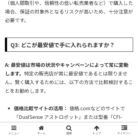
（個人間取引や、信頼性の低い転売業者など）で購入した
場合、保証の対象外となるリスクが高いため、十分注意が
必要です。
Q3: どこが最安値で手に入れられますか？
A: 最安値は市場の状況やキャンペーンによって常に変動
します。
特定の販売店が常に最安値であるとは限りませ
ん。賢く購入するためには、以下の方法で比較検討するこ
とをお勧めします。
価格比較サイトの活用：
価格.comなどのサイトで
「DualSense アストロボット」または型番「CFI-
ZCT1JZC」で検索し、複数のオンラインストアの価
格をリアルタイムで比較します。
メニュー
ホーム
検索
トップ
サイドバー