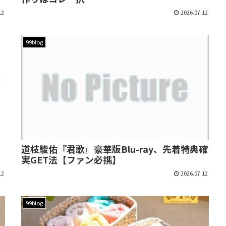
12
2026.07.12
99blog
道枝駿佑『君歌』豪華版Blu-ray、先着特典確
実GET法【ファン必携】
12
2026.07.12
99blog