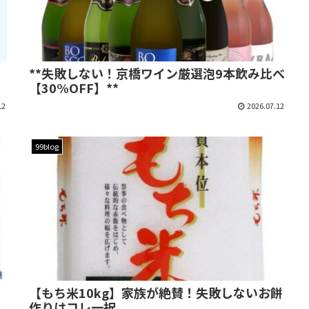
**失敗しない！京橋ワイン厳選泡9本飲み比べ
【30%OFF】**
12
2026.07.12
99blog
【もち米10kg】家族が絶賛！失敗しないお餅
作りはコレ一択