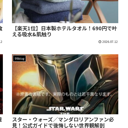
食
【楽天1位】日本製ホテルタオル！690円で叶
える吸水&肌触り
12
2026.07.12
99blog
盤
スター・ウォーズ／マンダロリアンファン必
見！公式ガイドで後悔しない世界観解剖