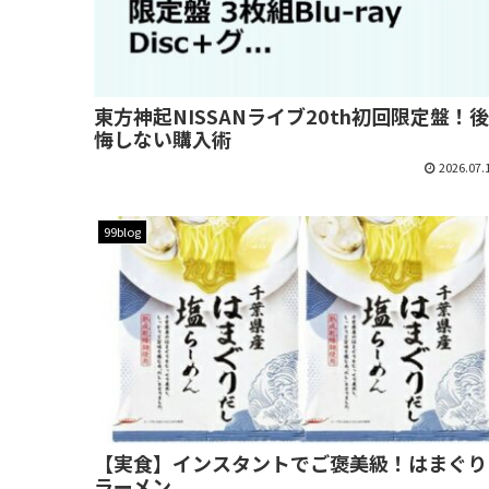
東方神起NISSANライブ20th初回限定盤！後
悔しない購入術
2026.07.
99blog
【実食】インスタントでご褒美級！はまぐり
ラーメン