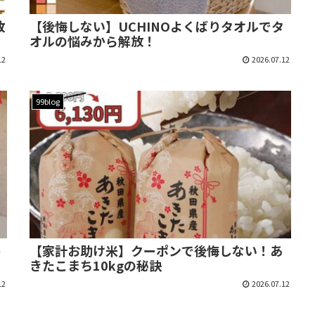
敗
【後悔しない】UCHINOよくばりタオルでタ
オルの悩みから解放！
12
2026.07.12
99blog
落
【家計お助け米】クーポンで後悔しない！あ
きたこまち10kgの秘訣
12
2026.07.12