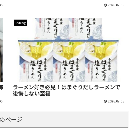
05
2026.07.05
99blog
悔
ラーメン好き必見！はまぐりだしラーメンで
後悔しない至福
05
2026.07.05
のページ