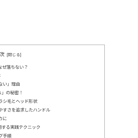
次
なぜ落ちない？
体
ない」理由
ち」の秘密！
ラシ毛とヘッド形状
やすさを追求したハンドル
カに
用する実践テクニック
グ手順