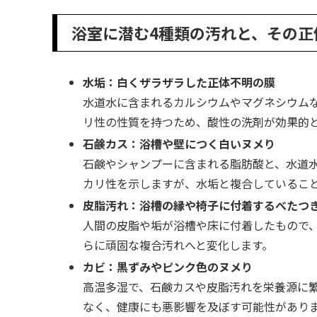
浴室に潜む4種類の汚れと、その正
水垢：白くザラザラした正体不明の膜
水道水に含まれるカルシウムやマグネシウム
リ性の性質を持つため、酸性の洗剤が効果的
石鹸カス：浴槽や壁につく白いヌメり
石鹸やシャンプーに含まれる脂肪酸と、水道
カリ性を示しますが、水垢と複合しているこ
皮脂汚れ：浴槽の縁や椅子に付着するべたつ
人間の皮脂や垢が浴槽や床に付着したもので
らに頑固な複合汚れへと変化します。
カビ：黒ずみやピンク色のヌメり
高温多湿で、石鹸カスや皮脂汚れを栄養源に
なく、健康にも悪影響を及ぼす可能性があり