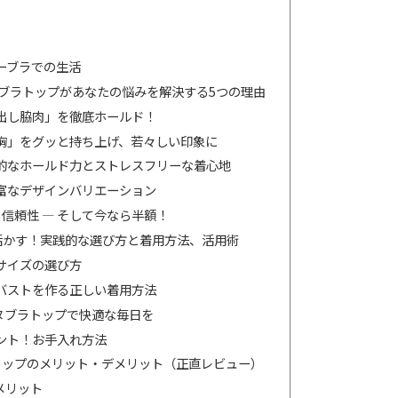
ーブラでの生活
ブラトップがあなたの悩みを解決する5つの理由
出し脇肉」を徹底ホールド！
胸」をグッと持ち上げ、若々しい印象に
的なホールド力とストレスフリーな着心地
富なデザインバリエーション
信頼性 — そして今なら半額！
活かす！実践的な選び方と着用方法、活用術
サイズの選び方
バストを作る正しい着用方法
ヌブラトップで快適な毎日を
ント！お手入れ方法
トップのメリット・デメリット（正直レビュー）
メリット