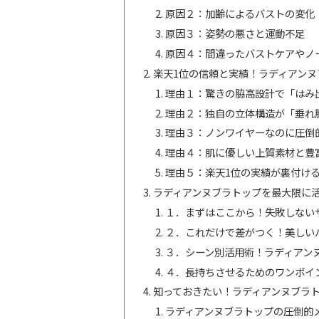
原因２：加齢によるバストの変化
原因３：姿勢の悪さと運動不足
原因４：間違ったバストケアやノ
楽天1位の信頼と実績！ラディアンヌ
理由１：驚きの脇高設計で「はみ
理由２：独自の立体構造が「垂れ
理由３：ノンワイヤーなのに圧倒
理由４：肌に優しい上質素材と豊
理由５：楽天1位の実績が裏付ける
ラディアンヌブラトップを最大限に
１．まずはここから！失敗しない
２．これだけで差がつく！美しい
３．シーン別活用術！ラディアン
４．長持ちさせるためのワンポイ
知っておきたい！ラディアンヌブラ
ラディアンヌブラトップの圧倒的