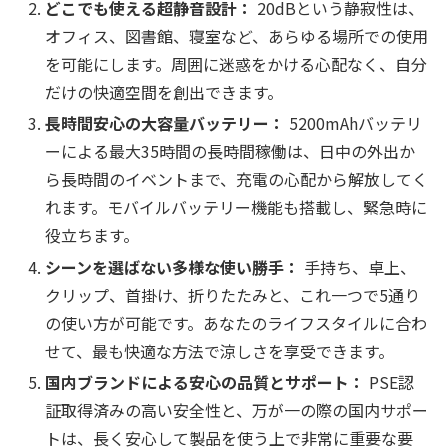
どこでも使える超静音設計：
20dBという静寂性は、
オフィス、図書館、寝室など、あらゆる場所での使用
を可能にします。周囲に迷惑をかける心配なく、自分
だけの快適空間を創出できます。
長時間安心の大容量バッテリー：
5200mAhバッテリ
ーによる最大35時間の長時間稼働は、日中の外出か
ら長時間のイベントまで、充電の心配から解放してく
れます。モバイルバッテリー機能も搭載し、緊急時に
役立ちます。
シーンを選ばない多様な使い勝手：
手持ち、卓上、
クリップ、首掛け、折りたたみと、これ一つで5通り
の使い方が可能です。あなたのライフスタイルに合わ
せて、最も快適な方法で涼しさを享受できます。
国内ブランドによる安心の品質とサポート：
PSE認
証取得済みの高い安全性と、万が一の際の国内サポー
トは、長く安心して製品を使う上で非常に重要な要