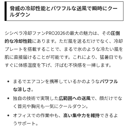
脅威の冷却性能とパワフルな送風で瞬時にクー
ルダウン
シシベラ冷却ファンPRO2026の最大の魅力は、その
圧倒
的な冷却性能
にあります。ただ風を送るだけでなく、冷却
プレートを搭載することで、まるで氷のような冷たい風を
肌に直接届けることが可能です。これにより、猛暑日でも
すぐに体感温度を下げ、汗ばむ不快感を一掃します。
まるでエアコンを携帯しているかのような
パワフル
な涼しさ
。
独自の技術で実現した
広範囲への送風
で、顔だけでな
く首元や胸元も一気にクールダウン。
オフィスでの作業中も、
高い集中力を維持
できるよ
うサポート。