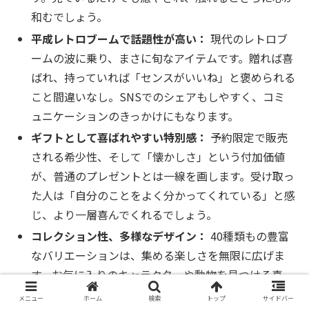
和むでしょう。
平成レトロブームで話題性が高い：
現代のレトロブ
ームの波に乗り、まさに旬なアイテムです。贈れば喜
ばれ、持っていれば「センスがいいね」と褒められる
こと間違いなし。SNSでのシェアもしやすく、コミ
ュニケーションのきっかけにもなります。
ギフトとして喜ばれやすい特別感：
予約限定で販売
される希少性、そして「懐かしさ」という付加価値
が、普通のプレゼントとは一線を画します。受け取っ
た人は「自分のことをよく分かってくれている」と感
じ、より一層喜んでくれるでしょう。
コレクション性、多様なデザイン：
40種類もの豊富
なバリエーションは、集める楽しさを無限に広げま
す。お気に入りのキャラクターや動物を見つける喜
び、全種類をコンプリートする達成感は、コレクター
メニュー
ホーム
検索
トップ
サイドバー