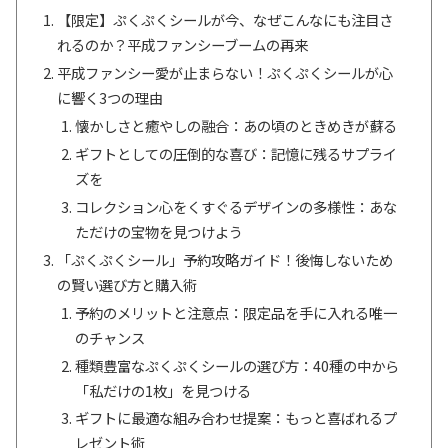
【限定】ぷくぷくシールが今、なぜこんなにも注目さ
れるのか？平成ファンシーブームの再来
平成ファンシー愛が止まらない！ぷくぷくシールが心
に響く3つの理由
懐かしさと癒やしの融合：あの頃のときめきが蘇る
ギフトとしての圧倒的な喜び：記憶に残るサプライ
ズを
コレクション心をくすぐるデザインの多様性：あな
ただけの宝物を見つけよう
「ぷくぷくシール」予約攻略ガイド！後悔しないため
の賢い選び方と購入術
予約のメリットと注意点：限定品を手に入れる唯一
のチャンス
種類豊富なぷくぷくシールの選び方：40種の中から
「私だけの1枚」を見つける
ギフトに最適な組み合わせ提案：もっと喜ばれるプ
レゼント術