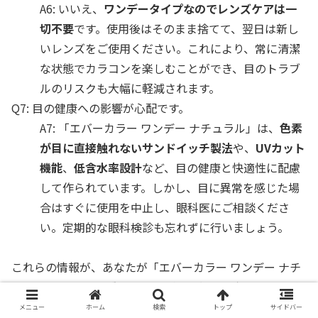
A6: いいえ、
ワンデータイプなのでレンズケアは一
切不要
です。使用後はそのまま捨てて、翌日は新し
いレンズをご使用ください。これにより、常に清潔
な状態でカラコンを楽しむことができ、目のトラブ
ルのリスクも大幅に軽減されます。
Q7: 目の健康への影響が心配です。
A7: 「エバーカラー ワンデー ナチュラル」は、
色素
が目に直接触れないサンドイッチ製法
や、
UVカット
機能
、
低含水率設計
など、目の健康と快適性に配慮
して作られています。しかし、目に異常を感じた場
合はすぐに使用を中止し、眼科医にご相談くださ
い。定期的な眼科検診も忘れずに行いましょう。
これらの情報が、あなたが「エバーカラー ワンデー ナチ
ュラル ナチュラルブラック」を選ぶ上での助けになれば
幸いです。
メニュー
ホーム
検索
トップ
サイドバー