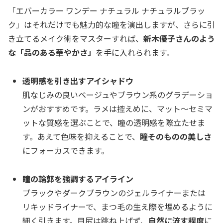
「エバーカラー ワンデー ナチュラル ナチュラルブラッ
ク」はそれだけでも魅力的な瞳を演出しますが、さらに引
き立てるメイク術をマスターすれば、
新木優子さんのよう
な「品のある華やかさ」
を手に入れられます。
透明感を引き出すアイシャドウ
肌なじみの良いベージュやブラウン系のグラデーショ
ンがおすすめです。ラメは控えめに、マット〜セミマ
ットな質感を選ぶことで、瞳の透明感を際立たせま
す。あえて色味を抑えることで、
瞳そのものの美しさ
にフォーカスできます。
瞳の輪郭を強調するアイライン
ブラックやダークブラウンのジェルライナーまたは
リキッドライナーで、まつ毛の生え際を埋めるように
細く引きます。目尻は跳ね上げず、
自然に流す程度
に