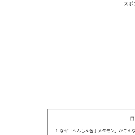
スポ
目
なぜ「へんしん苦手メタモン」がこん