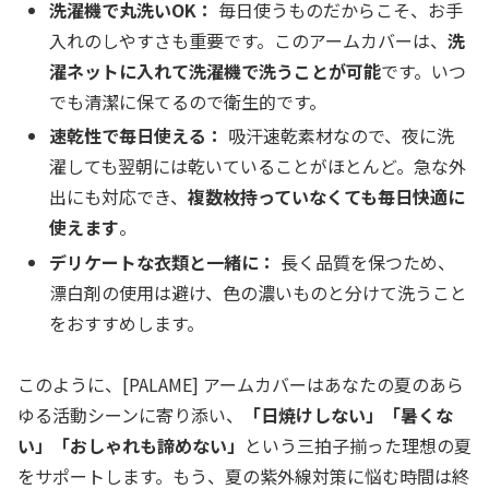
洗濯機で丸洗いOK：
毎日使うものだからこそ、お手
入れのしやすさも重要です。このアームカバーは、
洗
濯ネットに入れて洗濯機で洗うことが可能
です。いつ
でも清潔に保てるので衛生的です。
速乾性で毎日使える：
吸汗速乾素材なので、夜に洗
濯しても翌朝には乾いていることがほとんど。急な外
出にも対応でき、
複数枚持っていなくても毎日快適に
使えます
。
デリケートな衣類と一緒に：
長く品質を保つため、
漂白剤の使用は避け、色の濃いものと分けて洗うこと
をおすすめします。
このように、[PALAME] アームカバーはあなたの夏のあら
ゆる活動シーンに寄り添い、
「日焼けしない」「暑くな
い」「おしゃれも諦めない」
という三拍子揃った理想の夏
をサポートします。もう、夏の紫外線対策に悩む時間は終