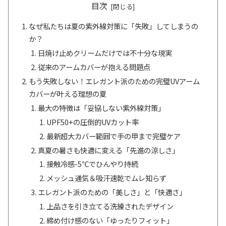
目次
なぜ私たちは夏の紫外線対策に「失敗」してしまうの
か？
日焼け止めクリームだけでは不十分な現実
従来のアームカバーが抱える問題点
もう失敗しない！エレガント派のための完璧UVアーム
カバーが叶える理想の夏
最大の特徴は「妥協しない紫外線対策」
UPF50+の圧倒的UVカット率
最新超大カバー範囲で手の甲まで完璧ケア
真夏の暑さも快適に変える「先進の涼しさ」
接触冷感-5℃でひんやり持続
メッシュ通気＆吸汗速乾でムレ知らず
エレガント派のための「美しさ」と「快適さ」
上品さを引き立てる洗練されたデザイン
締め付け感のない「ゆったりフィット」