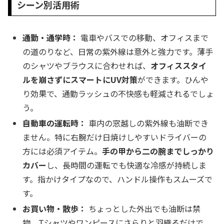
シーン別活用術
通勤・通学時：
電車やバスでの移動、オフィスまで
の道のりなど、日常の紫外線は意外と強力です。薄手
のシャツやブラウスに合わせれば、
オフィススタイ
ルを崩さずにスマートにUV対策
ができます。ひんや
り効果で、通勤ラッシュの不快感も軽減されるでしょ
う。
自動車の運転時：
車内の窓越しの紫外線も油断でき
ません。特に右腕だけ日焼けしやすいドライバーの
方には必須アイテム。
手の甲から二の腕までしっかり
カバー
し、長時間の運転でも快適な冷感が持続しま
す。指かけタイプなので、ハンドル操作もスムーズで
す。
お買い物・散歩：
ちょっとした外出でも油断は禁
物。Tシャツやワンピースにさらりと羽織るだけで、