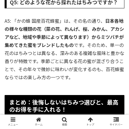
Q5: どのような花から採れたはちみつですか？
A5: 「かの蜂 国産百花蜂蜜」は、その名の通り、
日本各地
の様々な種類の花（菜の花、れんげ、桜、みかん、アカシ
アなど、地域や季節によって異なります）からミツバチが
集めてきた蜜をブレンドしたもの
です。そのため、単一の
花のはちみつとは異なる、深みのある複雑な風味と豊かな
香りが特徴です。季節ごとに異なる花の蜜が混ざり合うこ
とで、その年々で微妙に味わいが変化するのも、百花蜂蜜
ならではの楽しみ方の一つです。
まとめ：後悔しないはちみつ選びと、最高
のお得を手に入れる！
メニュー
ホーム
検索
トップ
サイドバー
本物の国産純粋はちみつを選ぶことは、日々の健康と美味