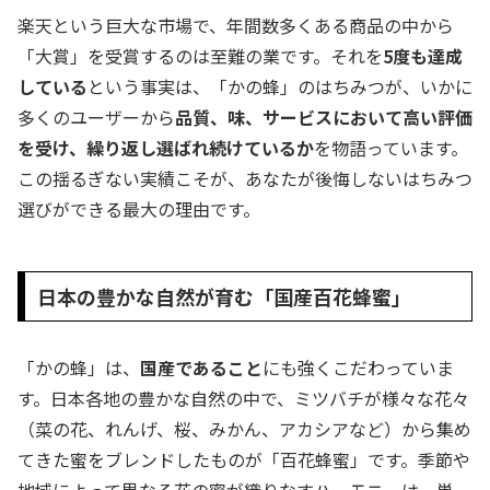
楽天という巨大な市場で、年間数多くある商品の中から
「大賞」を受賞するのは至難の業です。それを
5度も達成
している
という事実は、「かの蜂」のはちみつが、いかに
多くのユーザーから
品質、味、サービスにおいて高い評価
を受け、繰り返し選ばれ続けているか
を物語っています。
この揺るぎない実績こそが、あなたが後悔しないはちみつ
選びができる最大の理由です。
日本の豊かな自然が育む「国産百花蜂蜜」
「かの蜂」は、
国産であること
にも強くこだわっていま
す。日本各地の豊かな自然の中で、ミツバチが様々な花々
（菜の花、れんげ、桜、みかん、アカシアなど）から集め
てきた蜜をブレンドしたものが「百花蜂蜜」です。季節や