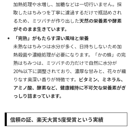
加熱処理や水増し、加糖などは一切行いません。採
取したはちみつを丁寧に濾過するだけで瓶詰めされ
るため、ミツバチが作り出した
天然の栄養素や酵素
がそのまま生きています。
「完熟」がもたらす深い風味と栄養
未熟なはちみつは水分が多く、日持ちしないため加
熱殺菌や濃縮処理が必要になります。「かの蜂」の完
熟はちみつは、ミツバチの力だけで自然に水分が
20%以下に調整されており、濃厚な甘みと、花々が織
りなす奥深い香りが特徴です。
ビタミン、ミネラル、
アミノ酸、酵素など、健康維持に不可欠な栄養素がぎ
っしり詰まっています。
信頼の証、楽天大賞5度受賞という実績