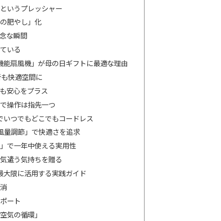
というプレッシャー
の肥やし」化
念な瞬間
ている
a多機能扇風機」が母の日ギフトに最適な理由
所も快適空間に
間も安心をプラス
で操作は指先一つ
C」でいつでもどこでもコードレス
風量調節」で快適さを追求
」で一年中使える実用性
気遣う気持ちを贈る
」を最大限に活用する実践ガイド
消
ポート
空気の循環」