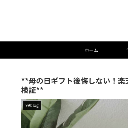
ホーム
**母の日ギフト後悔しない！楽天1
検証**
99blog