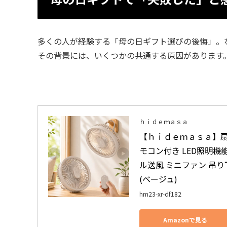
多くの人が経験する「母の日ギフト選びの後悔」。
その背景には、いくつかの共通する原因があります
ｈｉｄｅｍａｓａ
【ｈｉｄｅｍａｓａ】扇風
モコン付き LED照明機
ル送風 ミニファン 吊り下げ
(ベージュ)
hm23-xr-df182
Amazonで見る