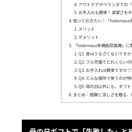
アウトドアやベランダでの「
お手入れも簡単！清潔さをキ
知っておきたい！「hidema
メリット
デメリット
「hidemasa多機能扇風機」
Q1: 音はうるさくないです
Q2: フル充電でどれくらい
Q3: お手入れは簡単です
Q4: どんな場所で使うのが
Q5: 母の日以外にも、ギフ
まとめ：感謝と涼しさを贈る、
母の日ギフトで「失敗した」と