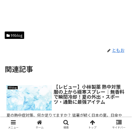
99blog
ともお
関連記事
【レビュー】小林製薬 熱中対策
99blog
服の上から極寒スプレー｜無香料
で瞬間冷却！夏の外出・スポー
ツ・通勤に最強アイテム
夏の熱中症対策、何か足りてますか？ 猛暑が続く日本の夏。日傘や
ネッククーラー、水分補給だけでは暑さを完全には防げないと感じた
ことはありませんか？ そんな時に役立つのが、**小林製薬の「熱中
メニュー
ホーム
検索
トップ
サイドバー
対策 服の上から極寒スプレー 無香料」**です。