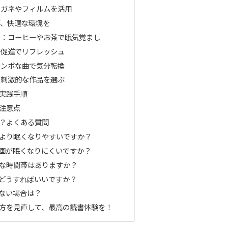
：メガネやフィルムを活用
ぎ、快適な環境を
する：コーヒーやお茶で眠気覚まし
行促進でリフレッシュ
テンポな曲で気分転換
：刺激的な作品を選ぶ
実践手順
注意点
？よくある質問
媒体より眠くなりやすいですか？
の漫画が眠くなりにくいですか？
適な時間帯はありますか？
はどうすればいいですか？
がない場合は？
方を見直して、最高の読書体験を！