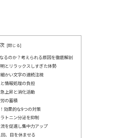
次
なるのか？考えられる原因を徹底解剖
い照明とリラックスしすぎた体勢
光と細かい文字の連続注視
業と情報処理の負担
の急上昇と消化活動
疲労の蓄積
！効果的な9つの対策
メラトニン分泌を抑制
：血流を促進し集中力アップ
に1回、目を休ませる