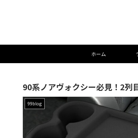
ホーム
90系ノアヴォクシー必見！2列
99blog