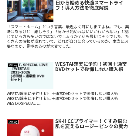
日から始める快適スマートライ
フ！導入方法を徹底解説
「スマートホーム」という言葉、最近よく耳にしますよね。でも、興
味はあるけど「難しそう」「何から始めればいいかわからない」と感
じている方も多いのではないでしょうか？私も最初はそうでした。た
くさんの情報が溢れていて、どれが自分に合っているのか、本当に必
要なのか、見極めるのが大変でした。
WESTA!確実に予約！初回＋通常
99blog
DVDセットで後悔しない購入術
WESTA!確実に予約！初回＋通常DVDセットで後悔しない購入術
WESTA!確実に予約！初回＋通常DVDセットで後悔しない購入術
WEST.のSPECIAL L...
SK-II CCプライマー！くすみ悩む
99blog
肌を変えるロージーピンクの実力