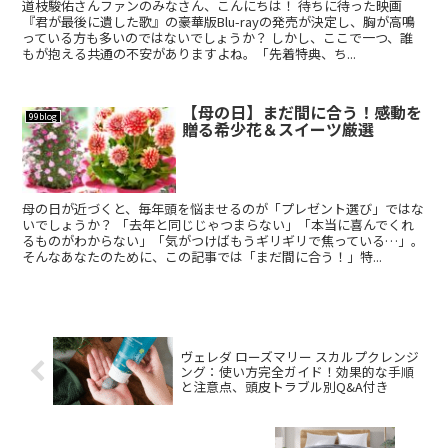
道枝駿佑さんファンのみなさん、こんにちは！ 待ちに待った映画
『君が最後に遺した歌』の豪華版Blu-rayの発売が決定し、胸が高鳴
っている方も多いのではないでしょうか？ しかし、ここで一つ、誰
もが抱える共通の不安がありますよね。「先着特典、ち...
【母の日】まだ間に合う！感動を
99blog
贈る希少花＆スイーツ厳選
母の日が近づくと、毎年頭を悩ませるのが「プレゼント選び」ではな
いでしょうか？ 「去年と同じじゃつまらない」「本当に喜んでくれ
るものがわからない」「気がつけばもうギリギリで焦っている…」。
そんなあなたのために、この記事では「まだ間に合う！」特...
ヴェレダ ローズマリー スカルプクレンジ
ング：使い方完全ガイド！効果的な手順
と注意点、頭皮トラブル別Q&A付き