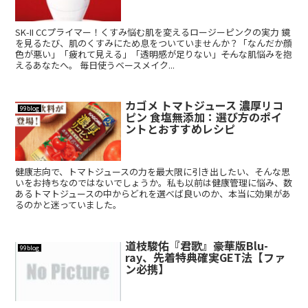
SK-II CCプライマー！くすみ悩む肌を変えるロージーピンクの実力 鏡
を見るたび、肌のくすみにため息をついていませんか？「なんだか顔
色が悪い」「疲れて見える」「透明感が足りない」――そんな肌悩みを抱
えるあなたへ。 毎日使うベースメイク...
カゴメ トマトジュース 濃厚リコ
99blog
ピン 食塩無添加：選び方のポイ
ントとおすすめレシピ
健康志向で、トマトジュースの力を最大限に引き出したい、そんな思
いをお持ちなのではないでしょうか。私も以前は健康管理に悩み、数
あるトマトジュースの中からどれを選べば良いのか、本当に効果があ
るのかと迷っていました。
道枝駿佑『君歌』豪華版Blu-
99blog
ray、先着特典確実GET法【ファ
ン必携】