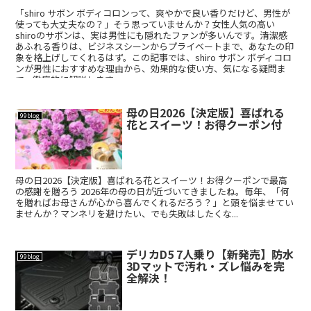
「shiro サボン ボディコロンって、爽やかで良い香りだけど、男性が
使っても大丈夫なの？」そう思っていませんか？女性人気の高い
shiroのサボンは、実は男性にも隠れたファンが多いんです。清潔感
あふれる香りは、ビジネスシーンからプライベートまで、あなたの印
象を格上げしてくれるはず。この記事では、shiro サボン ボディコロ
ンが男性におすすめな理由から、効果的な使い方、気になる疑問ま
で、徹底的に解説します。
母の日2026【決定版】喜ばれる
99blog
花とスイーツ！お得クーポン付
母の日2026【決定版】喜ばれる花とスイーツ！お得クーポンで最高
の感謝を贈ろう 2026年の母の日が近づいてきましたね。毎年、「何
を贈ればお母さんが心から喜んでくれるだろう？」と頭を悩ませてい
ませんか？マンネリを避けたい、でも失敗はしたくな...
デリカD5 7人乗り【新発売】防水
99blog
3Dマットで汚れ・ズレ悩みを完
全解決！