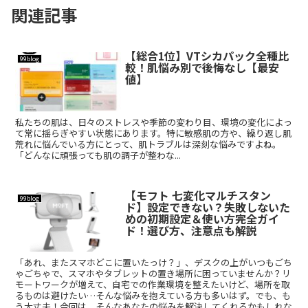
関連記事
【総合1位】VTシカパック全種比
99blog
較！肌悩み別で後悔なし【最安
値】
私たちの肌は、日々のストレスや季節の変わり目、環境の変化によっ
て常に揺らぎやすい状態にあります。特に敏感肌の方や、繰り返し肌
荒れに悩んでいる方にとって、肌トラブルは深刻な悩みですよね。
「どんなに頑張っても肌の調子が整わな...
【モフト 七変化マルチスタン
99blog
ド】設定できない？失敗しないた
めの初期設定＆使い方完全ガイ
ド！選び方、注意点も解説
「あれ、またスマホどこに置いたっけ？」、デスクの上がいつもごち
ゃごちゃで、スマホやタブレットの置き場所に困っていませんか？リ
モートワークが増えて、自宅での作業環境を整えたいけど、場所を取
るものは避けたい…そんな悩みを抱えている方も多いはず。でも、も
う大丈夫！今回は、そんなあなたの悩みを解決してくれるかもしれな