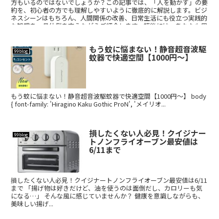
方もいるのではないでしょうか？この記事では、「人を動かす」の要
約を、初心者の方でも理解しやすいように徹底的に解説します。ビジ
ネスシーンはもちろん、人間関係の改善、日常生活にも役立つ実践的
な知識を、具体例を交えながらご紹介します。読後には、あなたも周
りの人を自然と動かすことができるようになっているはずです。
もう蚊に悩まない！静音超音波駆
99blog
蚊器で快適空間【1000円～】
もう蚊に悩まない！静音超音波駆蚊器で快適空間【1000円～】 body
{ font-family: 'Hiragino Kaku Gothic ProN', 'メイリオ...
損したくない人必見！クイジナー
99blog
トノンフライオーブン最安値は
6/11まで
損したくない人必見！クイジナートノンフライオーブン最安値は6/11
まで 「揚げ物は好きだけど、油を使うのは面倒だし、カロリーも気
になる…」 そんな風に感じていませんか？ 健康を意識しながらも、
美味しい揚げ...