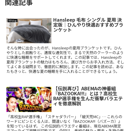
関連記事
Hansleep 毛布 シングル 夏用 決
99blog
定版｜ひんやり快適おすすめブラ
ンケット
そんな時に出会ったのが、Hansleepの夏用ブランケットです。ひん
やりとした肌触りと、適度な通気性で、まるで天然のクーラーのよう
に快適な睡眠をサポートしてくれます。この記事では、Hansleepの
夏用ブランケットの魅力はもちろん、選び方からお手入れ方法、そし
てよくある疑問まで、徹底的に解説します。この記事を読めば、あな
たもきっと、快適な夏の睡眠を手に入れることができるでしょう。
【伝説再び】ABEMAの神番組
99blog
『BAZOOKA!!!』とは？高校生
RAP選手権を生んだ衝撃バラエテ
ィを徹底解説
「高校生RAP選手権」「スチャダラパー」「破天荒MC」… これらの
ワードにピンとくる人は、間違いなく『BAZOOKA!!!（バズーカ）』
を知っているはず。 この伝説的バラエティ番組は、現在ABEMA限定
でアーカイブ視聴が可能です。今回は、番組の魅力・歴史・名物企画