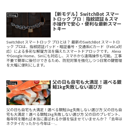
【新モデル】SwitchBot スマー
99blog
トロック プロ｜指紋認証＆スマ
ホ操作で安心・便利な最新スマー
トキー
SwitchBot スマートロック プロとは？ 最新のSwitchBot スマートロ
ック プロは、指紋認証パッド・暗証番号・交通系ICカード（FeliCa対
応）による多彩な解錠方法を備えたスマートドアロックです。 Alexa
やGoogle Home、Siriにも対応し、スマホから遠隔操作も可能。工事
不要で簡単に後付けできるため、防犯対策を強化しつつ日常の鍵管理
を大幅に便利にします。
父の日も自宅も大満足！選べる銀
99blog
鮭1kg失敗しない選び方
父の日も自宅も大満足！選べる銀鮭1kg失敗しない選び方 父の日も自
宅も大満足！選べる銀鮭1kg失敗しない選び方 父の日のプレゼント、
毎年何を贈れば本当に喜ばれるか頭を悩ませていませんか？「去年は
ネクタイだったから今年は…...