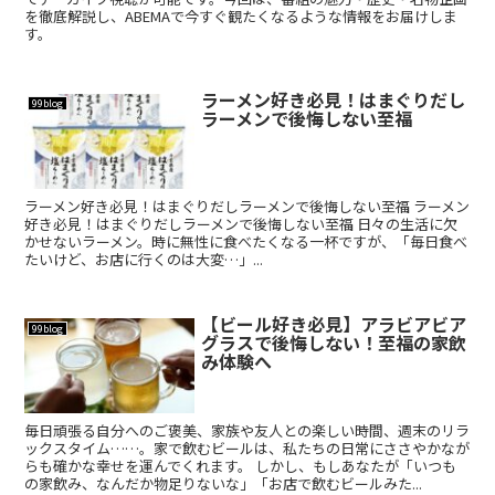
を徹底解説し、ABEMAで今すぐ観たくなるような情報をお届けしま
す。
ラーメン好き必見！はまぐりだし
99blog
ラーメンで後悔しない至福
ラーメン好き必見！はまぐりだしラーメンで後悔しない至福 ラーメン
好き必見！はまぐりだしラーメンで後悔しない至福 日々の生活に欠
かせないラーメン。時に無性に食べたくなる一杯ですが、「毎日食べ
たいけど、お店に行くのは大変…」...
【ビール好き必見】アラビアビア
99blog
グラスで後悔しない！至福の家飲
み体験へ
毎日頑張る自分へのご褒美、家族や友人との楽しい時間、週末のリラ
ックスタイム……。家で飲むビールは、私たちの日常にささやかなが
らも確かな幸せを運んでくれます。 しかし、もしあなたが「いつも
の家飲み、なんだか物足りないな」「お店で飲むビールみた...