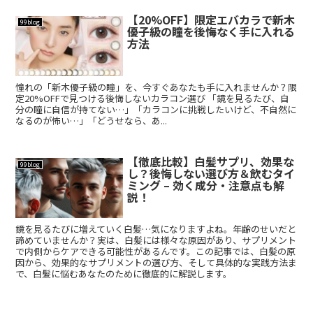
【20%OFF】限定エバカラで新木
99blog
優子級の瞳を後悔なく手に入れる
方法
憧れの「新木優子級の瞳」を、今すぐあなたも手に入れませんか？限
定20%OFFで見つける後悔しないカラコン選び 「鏡を見るたび、自
分の瞳に自信が持てない…」「カラコンに挑戦したいけど、不自然に
なるのが怖い…」「どうせなら、あ...
【徹底比較】白髪サプリ、効果な
99blog
し？後悔しない選び方＆飲むタイ
ミング – 効く成分・注意点も解
説！
鏡を見るたびに増えていく白髪…気になりますよね。年齢のせいだと
諦めていませんか？実は、白髪には様々な原因があり、サプリメント
で内側からケアできる可能性があるんです。この記事では、白髪の原
因から、効果的なサプリメントの選び方、そして具体的な実践方法ま
で、白髪に悩むあなたのために徹底的に解説します。