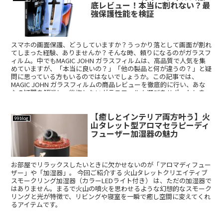
底レビュー！本当に割れない？最
強保護性能を検証
スマホの画面保護、どうしていますか？うっかり落として画面が割れ
てしまった経験、ありませんか？そんな時、頼りになるのがガラスフ
ィルム。中でもMAGIC JOHN ガラスフィルムは、高品質で人気を集
めていますが、「本当に良いの？」「他の製品と何が違うの？」と疑
問に思っている方もいるのではないでしょうか。この記事では、
MAGIC JOHN ガラスフィルムの商品レビューを徹底的に行い、あな
たの疑問を解消し、後悔しないガラスフィルム選びをサポートしま
す。
【癒しとインテリア両方叶う】火
99blog
山タレット型アロマセラピーディ
フューザー加湿器の魅力
お部屋でリラックスしたいときに欠かせないのが「アロマディフュー
ザー」や「加湿器」。 今回ご紹介する 火山タレットクリエイティブ
スモークリング加湿器（カラーLEDライト付き） は、ただの加湿器で
はありません。まるで火山の噴火を思わせるような幻想的なスモーク
リングと光が特徴で、リビングや寝室を一瞬で癒し空間に変えてくれ
るアイテムです。