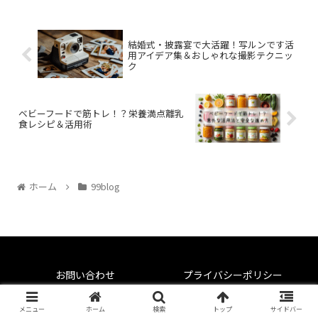
結婚式・披露宴で大活躍！写ルンです活
用アイデア集＆おしゃれな撮影テクニッ
ク
ベビーフードで筋トレ！？栄養満点離乳
食レシピ＆活用術
ホーム
99blog
お問い合わせ
プライバシーポリシー
© 2019-2026 99blog.
メニュー
ホーム
検索
トップ
サイドバー