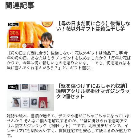
関連記事
【母の日まだ間に合う】後悔しな
99blog
い！花以外ギフトは絶品干し芋
【母の日まだ間に合う】後悔しない！花以外ギフトは絶品干し芋 今
年の母の日、あなたはもうプレゼントを決めましたか？「毎年お花ば
かりで、今年は何か新しいものを贈りたいな」「でも、何を贈れば本
当に喜んでくれるんだろう？」と、ギフト選び...
【壁を傷つけずにおしゃれ収納】
99blog
透明アクリル壁掛けマガジンラッ
ク 2個セット
雑誌や絵本、書類が増えて、デスクや棚がごちゃごちゃになっていま
せんか？ そんなお悩みを解決するのが、**壁に掛けられる透明アク
リル製マガジンラック（2個セット）**です。北欧風デザインで、イ
ンテリアにも馴染みやすく、賃貸住宅でも安心して使えるのが魅力で
す。