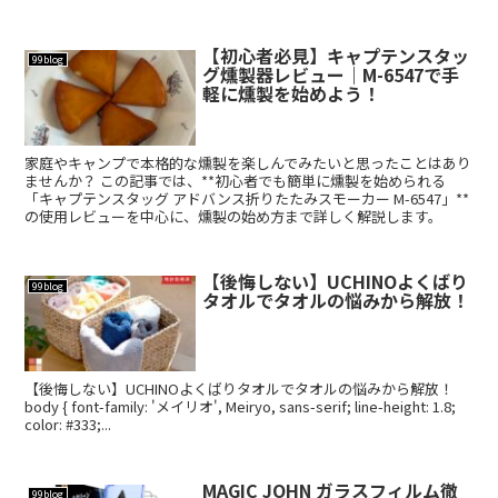
【初心者必見】キャプテンスタッ
99blog
グ燻製器レビュー｜M-6547で手
軽に燻製を始めよう！
家庭やキャンプで本格的な燻製を楽しんでみたいと思ったことはあり
ませんか？ この記事では、**初心者でも簡単に燻製を始められる
「キャプテンスタッグ アドバンス折りたたみスモーカー M-6547」**
の使用レビューを中心に、燻製の始め方まで詳しく解説します。
【後悔しない】UCHINOよくばり
99blog
タオルでタオルの悩みから解放！
【後悔しない】UCHINOよくばりタオルでタオルの悩みから解放！
body { font-family: 'メイリオ', Meiryo, sans-serif; line-height: 1.8;
color: #333;...
MAGIC JOHN ガラスフィルム徹
99blog