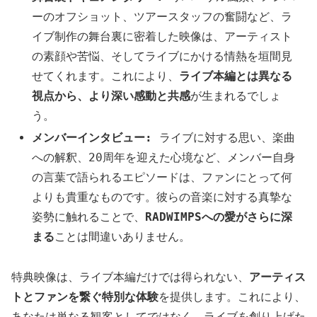
ーのオフショット、ツアースタッフの奮闘など、ラ
イブ制作の舞台裏に密着した映像は、アーティスト
の素顔や苦悩、そしてライブにかける情熱を垣間見
せてくれます。これにより、
ライブ本編とは異なる
視点から、より深い感動と共感
が生まれるでしょ
う。
メンバーインタビュー:
ライブに対する思い、楽曲
への解釈、20周年を迎えた心境など、メンバー自身
の言葉で語られるエピソードは、ファンにとって何
よりも貴重なものです。彼らの音楽に対する真摯な
姿勢に触れることで、
RADWIMPSへの愛がさらに深
まる
ことは間違いありません。
特典映像は、ライブ本編だけでは得られない、
アーティス
トとファンを繋ぐ特別な体験
を提供します。これにより、
あなたは単なる観客としてではなく、ライブを創り上げた