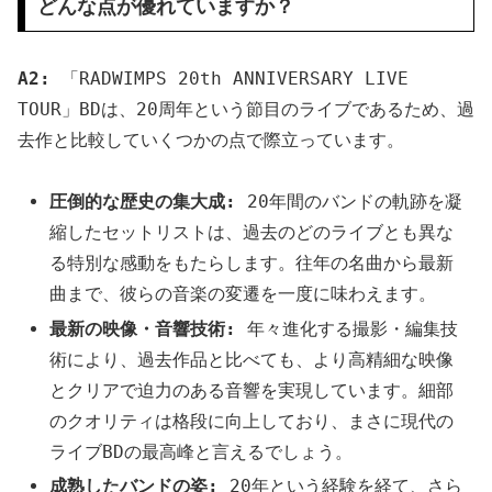
どんな点が優れていますか？
A2:
「RADWIMPS 20th ANNIVERSARY LIVE
TOUR」BDは、20周年という節目のライブであるため、過
去作と比較していくつかの点で際立っています。
圧倒的な歴史の集大成:
20年間のバンドの軌跡を凝
縮したセットリストは、過去のどのライブとも異な
る特別な感動をもたらします。往年の名曲から最新
曲まで、彼らの音楽の変遷を一度に味わえます。
最新の映像・音響技術:
年々進化する撮影・編集技
術により、過去作品と比べても、より高精細な映像
とクリアで迫力のある音響を実現しています。細部
のクオリティは格段に向上しており、まさに現代の
ライブBDの最高峰と言えるでしょう。
成熟したバンドの姿:
20年という経験を経て、さら