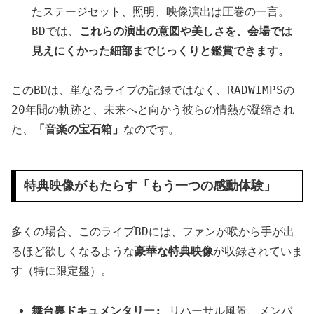
たステージセット、照明、映像演出は圧巻の一言。
BDでは、
これらの演出の意図や美しさを、会場では
見えにくかった細部までじっくりと鑑賞できます。
このBDは、単なるライブの記録ではなく、RADWIMPSの
20年間の軌跡と、未来へと向かう彼らの情熱が凝縮され
た、
「音楽の宝石箱」
なのです。
特典映像がもたらす「もう一つの感動体験」
多くの場合、このライブBDには、ファンが喉から手が出
るほど欲しくなるような
豪華な特典映像
が収録されていま
す（特に限定盤）。
舞台裏ドキュメンタリー:
リハーサル風景、メンバ