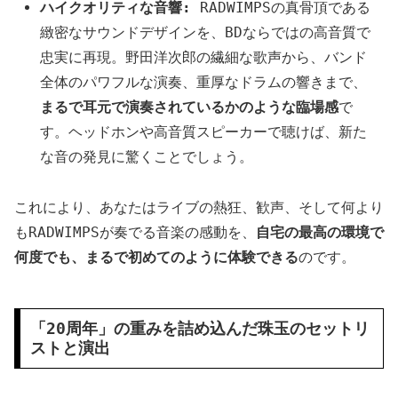
ハイクオリティな音響:
RADWIMPSの真骨頂である
緻密なサウンドデザインを、BDならではの高音質で
忠実に再現。野田洋次郎の繊細な歌声から、バンド
全体のパワフルな演奏、重厚なドラムの響きまで、
まるで耳元で演奏されているかのような臨場感
で
す。ヘッドホンや高音質スピーカーで聴けば、新た
な音の発見に驚くことでしょう。
これにより、あなたはライブの熱狂、歓声、そして何より
もRADWIMPSが奏でる音楽の感動を、
自宅の最高の環境で
何度でも、まるで初めてのように体験できる
のです。
「20周年」の重みを詰め込んだ珠玉のセットリ
ストと演出