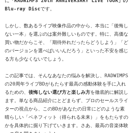
に
「RADWIMPS 20th ANNIVERSARY LIVE TOUR」の
Blu-ray Disc
です。
しかし、数あるライブ映像作品の中から、本当に「後悔し
ない一本」を選ぶのは案外難しいものです。特に、高価な
買い物だからこそ、「期待外れだったらどうしよう」「ど
のバージョンを選べばいいんだろう」といった不安を感じ
る方も少なくないでしょう。
この記事では、そんなあなたの悩みを解決し、RADWIMPS
の20周年ライブBDがもたらす最高の感動体験を手に入れ
るための、
後悔しない選び方と楽しみ方
を徹底的に解説し
ます。単なる商品紹介にとどまらず、プロのセールスライ
ターの視点から、このBDがあなたの日常にどのような素
晴らしい「ベネフィット（得られる未来）」をもたらすの
かを具体的に掘り下げていきます。さあ、最高の音楽体験