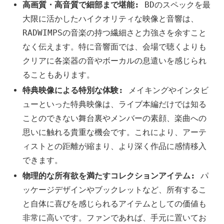
高画質・高音質で細部まで堪能:
BDのスペックを最
大限に活かしたハイクオリティな映像と音響は、
RADWIMPSの音楽の持つ繊細さと力強さを余すこと
なく伝えます。特に音響面では、会場で聴くよりも
クリアに各楽器の音やボーカルの息遣いを感じられ
ることもあります。
特典映像による特別な体験:
メイキングやインタビ
ューといった特典映像は、ライブ本編だけでは知る
ことのできない舞台裏やメンバーの素顔、楽曲への
思いに触れる貴重な機会です。これにより、アーテ
ィストとの距離が縮まり、より深く作品に感情移入
できます。
物理的な所有欲を満たすコレクションアイテム:
パ
ッケージデザインやブックレットなど、所有するこ
と自体に喜びを感じられるアイテムとしての価値も
非常に高いです。ファンであれば、手元に置いてお