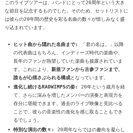
このライブツアーは、バンドにとって20周年という大き
な節目を記念するものでした。そのため、セットリストに
は彼らの20年間の歴史を彩る名曲の数々が惜しみなく盛
り込まれています。
ヒット曲から隠れた名曲まで:
「君の名は。」以降
の代表曲はもちろん、インディーズ時代の楽曲や、
長年のファンが熱望していた楽曲も披露されていま
す。これにより、
新規ファンから古参ファンまで、
誰もが心揺さぶられる構成
となっています。
進化し続けるRADWIMPSの姿:
20年という歳月を経
て、さらに深みを増したメンバーの演奏と表現力を
存分に堪能できます。過去のライブ映像と見比べる
ことで、彼らの音楽性の進化を感じ取ることもでき
るでしょう。
特別な演出の数々:
20周年ならではの趣向を凝らし