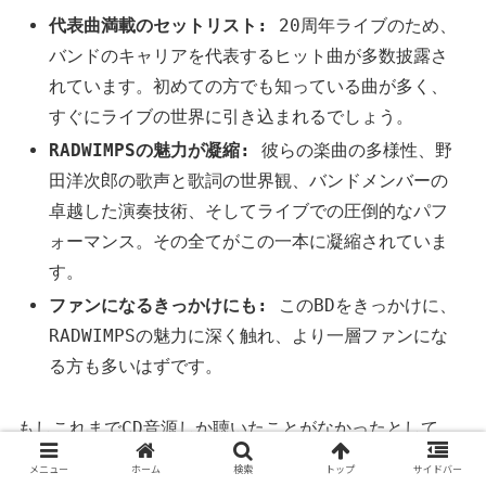
代表曲満載のセットリスト:
20周年ライブのため、
バンドのキャリアを代表するヒット曲が多数披露さ
れています。初めての方でも知っている曲が多く、
すぐにライブの世界に引き込まれるでしょう。
RADWIMPSの魅力が凝縮:
彼らの楽曲の多様性、野
田洋次郎の歌声と歌詞の世界観、バンドメンバーの
卓越した演奏技術、そしてライブでの圧倒的なパフ
ォーマンス。その全てがこの一本に凝縮されていま
す。
ファンになるきっかけにも:
このBDをきっかけに、
RADWIMPSの魅力に深く触れ、より一層ファンにな
る方も多いはずです。
もしこれまでCD音源しか聴いたことがなかったとして
も、このライブBDでRADWIMPSの真骨頂であるライブパ
メニュー
ホーム
検索
トップ
サイドバー