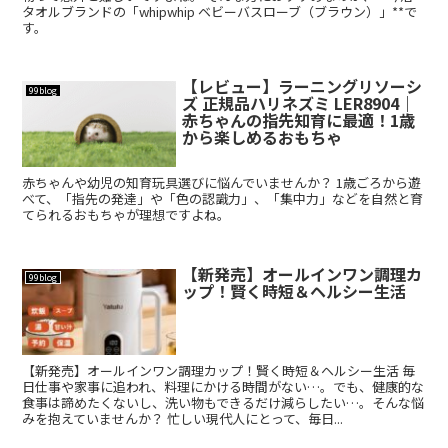
タオルブランドの「whipwhip ベビーバスローブ（ブラウン）」**で
す。
【レビュー】ラーニングリソーシ
99blog
ズ 正規品ハリネズミ LER8904｜
赤ちゃんの指先知育に最適！1歳
から楽しめるおもちゃ
赤ちゃんや幼児の知育玩具選びに悩んでいませんか？ 1歳ごろから遊
べて、「指先の発達」や「色の認識力」、「集中力」などを自然と育
てられるおもちゃが理想ですよね。
【新発売】オールインワン調理カ
99blog
ップ！賢く時短＆ヘルシー生活
【新発売】オールインワン調理カップ！賢く時短＆ヘルシー生活 毎
日仕事や家事に追われ、料理にかける時間がない…。でも、健康的な
食事は諦めたくないし、洗い物もできるだけ減らしたい…。そんな悩
みを抱えていませんか？ 忙しい現代人にとって、毎日...