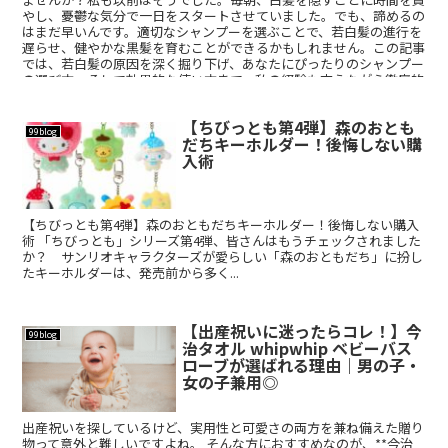
やし、憂鬱な気分で一日をスタートさせていました。でも、諦めるの
はまだ早いんです。適切なシャンプーを選ぶことで、若白髪の進行を
遅らせ、健やかな黒髪を育むことができるかもしれません。この記事
では、若白髪の原因を深く掘り下げ、あなたにぴったりのシャンプー
の選び方、そして効果的な使い方まで、私の経験も交えながら徹底的
に解説します。さあ、一緒に若白髪の悩みを解決し、自信を取り戻し
ましょう！
【ちびっとも第4弾】森のおとも
99blog
だちキーホルダー！後悔しない購
入術
【ちびっとも第4弾】森のおともだちキーホルダー！後悔しない購入
術 「ちびっとも」シリーズ第4弾、皆さんはもうチェックされました
か？ サンリオキャラクターズが愛らしい「森のおともだち」に扮し
たキーホルダーは、発売前から多く...
【出産祝いに迷ったらコレ！】今
99blog
治タオル whipwhip ベビーバス
ローブが選ばれる理由｜男の子・
女の子兼用◎
出産祝いを探しているけど、実用性と可愛さの両方を兼ね備えた贈り
物って意外と難しいですよね。 そんな方におすすめなのが、**今治