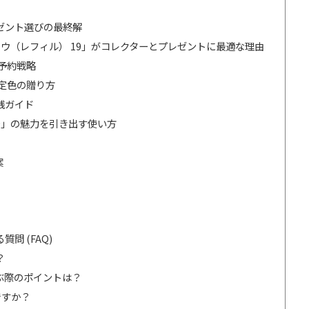
ゼント選びの最終解
ドウ（レフィル） 19」がコレクターとプレゼントに最適な理由
予約戦略
定色の贈り方
践ガイド
19」の魅力を引き出す使い方
案
】
問 (FAQ)
？
選ぶ際のポイントは？
ですか？