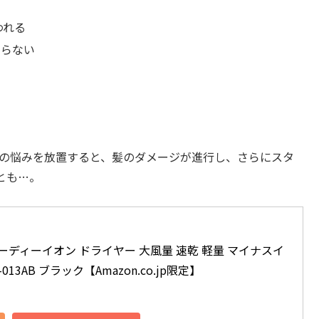
われる
まらない
らの悩みを放置すると、髪のダメージが進行し、さらにスタ
とも…。
スピーディーイオン ドライヤー 大風量 速乾 軽量 マイナスイ
13AB ブラック【Amazon.co.jp限定】