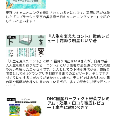
東京でキャニオニングを検討されている方にむけて、実際に私が体験
した「スプラッシュ東京の奥多摩半日キャニオニングツアー」を紹介
したいと思います！
『人生を変えたコント』徹底レビ
99blog
ュー｜霜降り明星せいや著
『人生を変えたコント』とは？ 霜降り明星せいやさんが、自身の芸
人人生を振り返りながら「コント」という表現方法を通じて得た経験
や思いを綴ったエッセイです。芸人としての下積み時代から、霜降り
明星としてM-1グランプリを制覇するまでのエピソード、そしてネタ
づくりに対するこだわりが描かれています。テレビでは語られない舞
台裏や葛藤が赤裸々に書かれている点が、多くの読者に共感を呼んで
います。
DHC国産パーフェクト野菜プレミ
99blog
アム：効果・口コミ徹底レビュ
ー！本当に飲むべき？