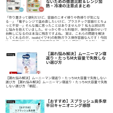
ないための徹底比較＆レンジ加
熱・冷凍の注意点まとめ
「作り置きって便利だけど、容器のニオイ移りや色移りが気にな
る…」「電子レンジで温め直したいけど、プラスチック容器だとちょ
っと不安…」そんな風に思ったことはありませんか？ 私も以前は同
じ悩みを抱えていました。せっかく作った料理が、保存容器のせいで
台無しになるのは本当に残念ですよね。 実は、これらの問題を解決
してくれるのが、iwaki(イワキ)の耐熱ガラス保存容器なんです！今回
は、実際に私がiwakiの保存容器を使ってみた感想や、その魅力、選
び方のポイントなどを徹底的にレビューします。
【漏れ悩み解決】ムーニーマン寝
99blog
返り・たっちM大容量で失敗しな
い選び方
【漏れ悩み解決】ムーニーマン寝返り・たっちM大容量で失敗しない
選び方 【漏れ悩み解決】ムーニーマン寝返り・たっちM大容量で失敗
しない選び方 「朝起...
【おすすめ】スプラッシュ奥多摩
99blog
半日キャニオニング感想