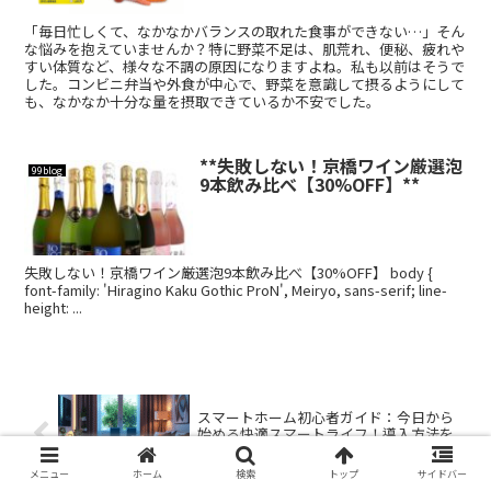
「毎日忙しくて、なかなかバランスの取れた食事ができない…」そん
な悩みを抱えていませんか？特に野菜不足は、肌荒れ、便秘、疲れや
すい体質など、様々な不調の原因になりますよね。私も以前はそうで
した。コンビニ弁当や外食が中心で、野菜を意識して摂るようにして
も、なかなか十分な量を摂取できているか不安でした。
**失敗しない！京橋ワイン厳選泡
99blog
9本飲み比べ【30%OFF】**
失敗しない！京橋ワイン厳選泡9本飲み比べ【30%OFF】 body {
font-family: 'Hiragino Kaku Gothic ProN', Meiryo, sans-serif; line-
height: ...
スマートホーム初心者ガイド：今日から
始める快適スマートライフ！導入方法を
徹底解説
メニュー
ホーム
検索
トップ
サイドバー