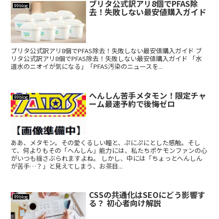
ブリタ公式訳アリ8個でPFAS除
99blog
去！失敗しない最安値購入ガイド
ブリタ公式訳アリ8個でPFAS除去！失敗しない最安値購入ガイド ブ
リタ公式訳アリ8個でPFAS除去！失敗しない最安値購入ガイド 「水
道水のニオイが気になる」「PFAS汚染のニュースを...
へんしん苦手メタモン！限定チャ
99blog
ーム最速予約で後悔ゼロ
ああ、メタモン。その愛くるしい瞳と、ぷにぷにとした感触。そし
て、何よりもその「へんしん」能力には、私たちポケモンファンの心
がいつも揺さぶられますよね。 しかし、中には「ちょっとへんしん
が苦手…？」と見えてしまう、お茶目...
CSSの共通化はSEOにどう影響す
99blog
る？ 初心者向け解説