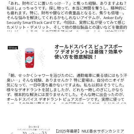
「あれ、財布どこに置いたっけ…？」と焦った経験、ありますよね？
私はしょっちゅうです。探し物って、本当に時間を奪うし、精神的に
も疲れます。特に、財布や鍵などの貴重品となると、焦りも倍増…。
そんな悩みを解決してくれるかもしれないアイテムが、Anker Eufy
Security SmartTrack Cardです。今回は、実際に私が使ってみて感じ
たメリット・デメリット、そして他の類似製品との違いなどを徹底的
にレビューします。この記事を読めば、SmartTrack Cardが本当にあ
なたに役立つのかどうか、判断できるはずです。
オールドスパイス ピュアスポー
99blog
ツ デオドラントは最強？効果や
使い方を徹底解説！
「朝、せっかくシャワーを浴びたのに、通勤電車に乗る頃にはもう汗
臭い…」そんな経験、ありませんか？ 特に夏場は、自分のニオイが
気になって、一日中落ち着かないですよね。私も以前はそうでした。
様々なデオドラントを試しましたが、どれも一時しのぎにしかなら
ず、根本的な解決には至りませんでした。そんな時に出会ったのが、
オールドスパイス デオドラント ピュアスポーツです。実際に使って
みて、その効果に驚きました。この記事では、私がオールドスパイス
ピュアスポーツを愛用する理由から、効果的な使い方、注意点まで、
詳しく解説します。この記事を読めば、あなたも一日中爽やかな気分
で過ごせるはずです！
【2025年最新】NILE香水サボンカシミア