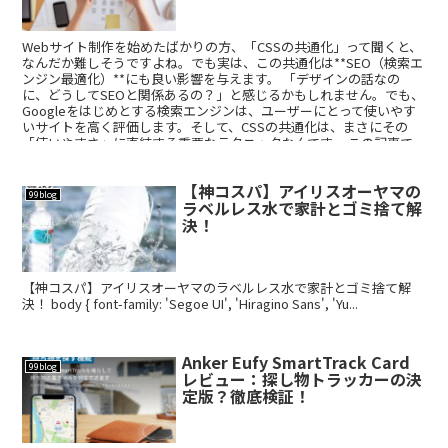
Webサイト制作を始めたばかりの方、「CSSの共通化」って聞くと、
なんだか難しそうですよね。でも実は、この共通化は**SEO（検索エ
ンジン最適化）**にも良い影響を与えます。 「デザインの話なの
に、どうしてSEOと関係あるの？」と感じるかもしれません。でも、
Googleをはじめとする検索エンジンは、ユーザーにとって使いやす
いサイトを高く評価します。そして、CSSの共通化は、まさにその
「使いやすさ」に直結する重要なテクニックなんです。 この記事で
は、CSSの共通化がSEOにどう影響するのかを、初心者の方にも分か
りやすく解説します。
【神コスパ】アイリスオーヤマの
99blog
ラベルレス水で家計とゴミ捨て解
決！
【神コスパ】アイリスオーヤマのラベルレス水で家計とゴミ捨て解
決！ body { font-family: 'Segoe UI', 'Hiragino Sans', 'Yu...
Anker Eufy SmartTrack Card
99blog
レビュー：探し物トラッカーの決
定版？徹底検証！