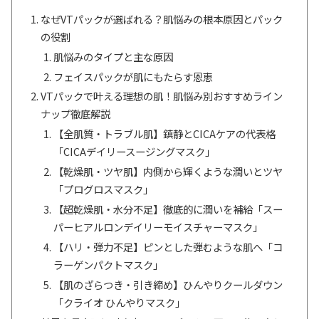
なぜVTパックが選ばれる？肌悩みの根本原因とパック
の役割
肌悩みのタイプと主な原因
フェイスパックが肌にもたらす恩恵
VTパックで叶える理想の肌！肌悩み別おすすめライン
ナップ徹底解説
【全肌質・トラブル肌】鎮静とCICAケアの代表格
「CICAデイリースージングマスク」
【乾燥肌・ツヤ肌】内側から輝くような潤いとツヤ
「プログロスマスク」
【超乾燥肌・水分不足】徹底的に潤いを補給「スー
パーヒアルロンデイリーモイスチャーマスク」
【ハリ・弾力不足】ピンとした弾むような肌へ「コ
ラーゲンパクトマスク」
【肌のざらつき・引き締め】ひんやりクールダウン
「クライオ ひんやりマスク」