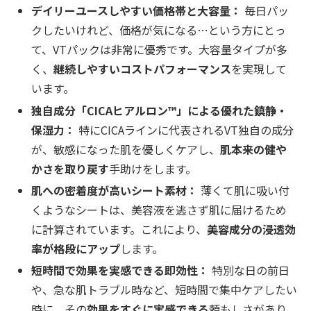
デイリーユースしやすい価格帯と大容量：
毎日パッ
クしたいけれど、価格が気になる…という方にとっ
て、VTパックは非常に優秀です。大容量タイプが多
く、
継続しやすいコストパフォーマンス
を実現して
います。
独自成分「CICAヒアルロン™」による優れた鎮静・
保湿力：
特にCICAラインに代表されるVT独自の成分
が、敏感になった肌を優しくケアし、
肌本来の健や
かさを取り戻す
手助けをします。
肌への密着度が高いシート素材：
薄くて肌に吸い付
くようなシートは、美容液を逃さず肌に届けるため
に計算されています。これにより、
美容成分の浸透効
率が格段にアップ
します。
短時間で効果を実感できる即効性：
特別な日の前日
や、急な肌トラブル時など、短時間で集中ケアしたい
時に、その
効果をすぐに実感できる
頼もしさがあり