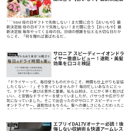
```html 母の日ギフトで失敗しない！まだ間に合う【おいもや】最
新決定版 母の日ギフトで失敗しない！まだ間に合う【おいもや】最
新決定版 毎年やってくる母の日。日頃の感謝を伝える大切な日だか
らこそ、「何を贈れば喜ばれるだ...
サロニア スピーディーイオンドラ
99blog
イヤー徹底レビュー！速乾・美髪
効果を口コミ検証
「ドライヤーって、毎日使うものだからこそ、時間も仕上がりも妥協
したくない…！」そう思っていませんか？ 毎日忙しいあなたにとっ
て、ドライヤー選びは意外と重要。私も以前は、とにかく早く乾けば
いい、と安価なドライヤーを使っていましたが、パサつきや広がりが
気になっていました。そこで出会ったのがサロニア スピーディーイ
オンドライヤー。速乾性はもちろん、髪への優しさにもこだわったこ
のドライヤーを実際に使ってみて、驚くほどの変化がありました。
エブリイDA17Vオーナー必読！後
99blog
悔しない収納術＆快適アームレス