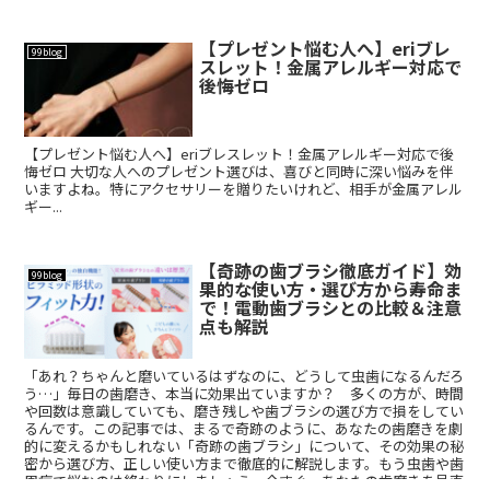
【プレゼント悩む人へ】eriブレ
99blog
スレット！金属アレルギー対応で
後悔ゼロ
【プレゼント悩む人へ】eriブレスレット！金属アレルギー対応で後
悔ゼロ 大切な人へのプレゼント選びは、喜びと同時に深い悩みを伴
いますよね。特にアクセサリーを贈りたいけれど、相手が金属アレル
ギー...
【奇跡の歯ブラシ徹底ガイド】効
99blog
果的な使い方・選び方から寿命ま
で！電動歯ブラシとの比較＆注意
点も解説
「あれ？ちゃんと磨いているはずなのに、どうして虫歯になるんだろ
う…」毎日の歯磨き、本当に効果出ていますか？ 多くの方が、時間
や回数は意識していても、磨き残しや歯ブラシの選び方で損をしてい
るんです。この記事では、まるで奇跡のように、あなたの歯磨きを劇
的に変えるかもしれない「奇跡の歯ブラシ」について、その効果の秘
密から選び方、正しい使い方まで徹底的に解説します。もう虫歯や歯
周病で悩むのは終わりにしましょう。今すぐ、あなたの歯磨きを見直