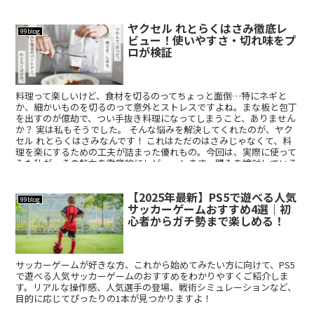
して、健康的で美しい歯を手に入れませんか？
ヤクセル れとらくはさみ徹底レ
99blog
ビュー！使いやすさ・切れ味をプ
ロが検証
料理って楽しいけど、食材を切るのってちょっと面倒…特にネギと
か、細かいものを切るのって意外とストレスですよね。まな板と包丁
を出すのが億劫で、つい手抜き料理になってしまうこと、ありません
か？ 実は私もそうでした。 そんな悩みを解決してくれたのが、ヤク
セル れとらくはさみなんです！ これはただのはさみじゃなくて、料
理を楽にするための工夫が詰まった優れもの。今回は、実際に使って
みた私が、その魅力を徹底的にレビューします。購入を検討している
あなたの不安や疑問を解消し、後悔しない選択をサポートします！
【2025年最新】PS5で遊べる人気
99blog
サッカーゲームおすすめ4選｜初
心者からガチ勢まで楽しめる！
サッカーゲームが好きな方、これから始めてみたい方に向けて、PS5
で遊べる人気サッカーゲームのおすすめをわかりやすくご紹介しま
す。リアルな操作感、人気選手の登場、戦術シミュレーションなど、
目的に応じてぴったりの1本が見つかりますよ！