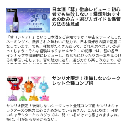
日本酒「彗」徹底レビュー：初心
99blog
者でも失敗しない！種類別おすす
めの飲み方・選び方ガイド＆保管
方法の注意点
「彗（シャア）」という日本酒をご存知ですか？宇宙をテーマにした
ネーミングと、洗練された味わいが魅力で、日本酒好きの間で話題に
なっています。でも、種類がたくさんあって、どれを選べばいいか迷
ってしまう…そんな経験はありませんか？ この記事では、彗の各ラ
インナップを徹底的にレビューし、あなたにぴったりの一本を見つけ
るお手伝いをします。彗の魅力に迫り、選び方から楽しみ方まで、初
心者の方にもわかりやすく解説します。彗の世界へ、一緒に飛び込み
ましょう！
サンリオ限定！後悔しないシーク
99blog
レット全種コンプ術
サンリオ限定！後悔しないシークレット全種コンプ術 サンリオキャ
ラクターズの魅力に心ときめかせている皆さん、こんにちは！ 可愛
いキャラクターたちのグッズは、見ているだけでも癒されますよね。
特に、何が出るか分からない...