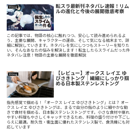
転スラ最新刊ネタバレ速報！リム
99blog
ルの進化と今後の展開徹底考察
この記事では、物語の核心に触れつつ、安心して読み進められるよ
う、主要な展開、キャラクターの運命、そして気になる結末まで、詳
細に解説していきます。ネタバレを気にしつつもストーリーを知りた
い、そんなあなたの悩みを解決します！転生したらスライムだった件
ネタバレ注意！物語の主要な展開を徹底解説
【レビュー】オークス レイエ ゆ
99blog
びさきトング｜繊細にしっかり掴
める日本製ステンレストング
指先感覚で掴める！「オークス レイエ ゆびさきトング」とは？ オー
クス レイエ ゆびさきトングは、まるで自分の指のように細やかな動
きで食材を掴める、日本製ステンレストングです。小さな食材や崩れ
やすい料理もやさしくキャッチできるため、料理の盛り付けや下ごし
らえに最適。耐久性・衛生面に優れたステンレス製で、食洗機にも対
応しています