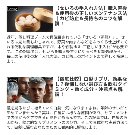
【せいろの手入れ方法】購入直後
99blog
＆使用後の正しいメンテナンス法
｜カビ防止＆長持ちのコツを解
説！
近年、蒸し料理ブームで再注目されている「せいろ（蒸籠）」。 せ
いろは見た目もおしゃれで、野菜や肉まんなどをふっくら仕上げてく
れる便利な調理器具ですが、木や竹製ゆえに“正しい手入れ”が必要で
す。 この記事では、せいろを購入後すぐにやるべき初期処理から、
毎回の使用後のお手入れ方法、カビ防止のポイントまで詳しく解説し
ます。
【徹底比較】白髪サプリ、効果な
99blog
し？後悔しない選び方＆飲むタイ
ミング – 効く成分・注意点も解
説！
鏡を見るたびに増えていく白髪…気になりますよね。年齢のせいだと
諦めていませんか？実は、白髪には様々な原因があり、サプリメント
で内側からケアできる可能性があるんです。この記事では、白髪の原
因から、効果的なサプリメントの選び方、そして具体的な実践方法ま
で、白髪に悩むあなたのために徹底的に解説します。