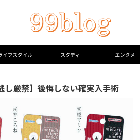
ライフスタイル
スタディ
エンタメ
逃し厳禁】後悔しない確実入手術