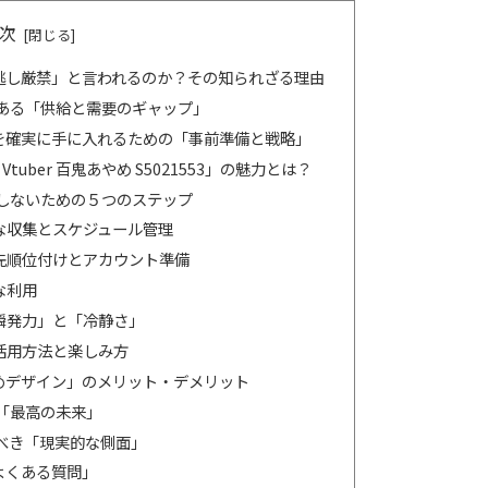
次
逃し厳禁」と言われるのか？その知られざる理由
ある「供給と需要のギャップ」
を確実に手に入れるための「事前準備と戦略」
Vtuber 百鬼あやめ S5021553」の魅力とは？
しないための５つのステップ
な収集とスケジュール管理
先順位付けとアカウント準備
な利用
瞬発力」と「冷静さ」
活用方法と楽しみ方
めデザイン」のメリット・デメリット
「最高の未来」
べき「現実的な側面」
よくある質問」