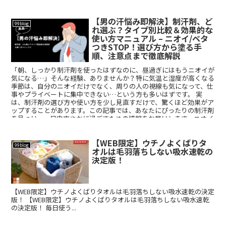
【男の汗悩み即解決】制汗剤、ど
99blog
れ選ぶ？タイプ別比較＆効果的な
使い方マニュアル – ニオイ/ベタ
つきSTOP！選び方から塗る手
順、注意点まで徹底解説
「朝、しっかり制汗剤を使ったはずなのに、昼過ぎにはもうニオイが
気になる…」そんな経験、ありませんか？特に気温と湿度が高くなる
季節は、自分のニオイだけでなく、周りの人の視線も気になって、仕
事やプライベートに集中できない…という方も多いはずです。 実
は、制汗剤の選び方や使い方を少し見直すだけで、驚くほど効果がア
ップすることがあります。この記事では、あなたにぴったりの制汗剤
を見つけ、一日中爽やかに過ごすための情報をお届けします。ニオイ
の原因から、効果的な使い方、おすすめの制汗剤まで、徹底的に解説
しますので、ぜひ最後まで読んで、爽やかな毎日を手に入れてくださ
【WEB限定】ウチノよくばりタ
い。
99blog
オルは毛羽落ちしない吸水速乾の
決定版！
【WEB限定】ウチノよくばりタオルは毛羽落ちしない吸水速乾の決定
版！ 【WEB限定】ウチノよくばりタオルは毛羽落ちしない吸水速乾
の決定版！ 毎日使う...