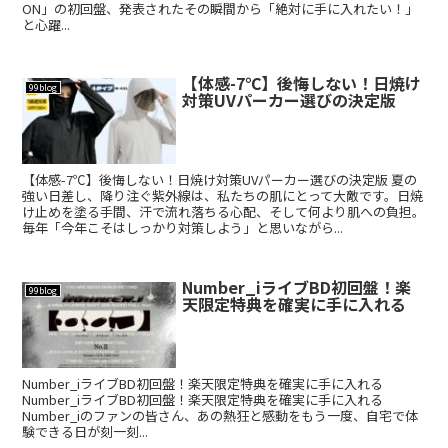
ON」の初回盤、発表されたその瞬間から「絶対に手に入れたい！」
と心躍...
【体感-7℃】後悔しない！日焼け
99blog
対策UVパーカー選びの決定版
【体感-7℃】後悔しない！日焼け対策UVパーカー選びの決定版 夏の
強い日差し、降り注ぐ紫外線は、私たちの肌にとって大敵です。日焼
け止めを塗る手間、汗で流れ落ちる心配、そして何より肌への負担。
毎年「今年こそはしっかり対策しよう」と思いながら...
Number_iライブBD初回盤！楽
99blog
天限定特典を確実に手に入れる
Number_iライブBD初回盤！楽天限定特典を確実に手に入れる
Number_iライブBD初回盤！楽天限定特典を確実に手に入れる
Number_iのファンの皆さん、あの熱狂と感動をもう一度、自宅で体
験できる日が刻一刻...