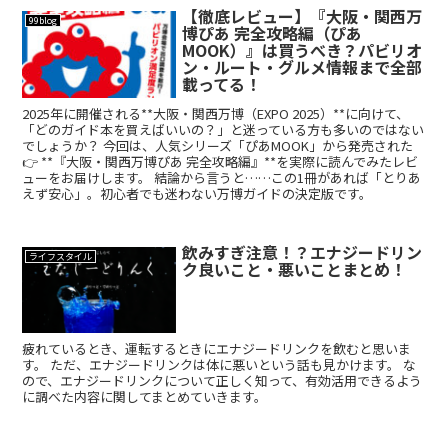
【徹底レビュー】『大阪・関西万
99blog
博ぴあ 完全攻略編（ぴあ
MOOK）』は買うべき？パビリオ
ン・ルート・グルメ情報まで全部
載ってる！
2025年に開催される**大阪・関西万博（EXPO 2025）**に向けて、
「どのガイド本を買えばいいの？」と迷っている方も多いのではない
でしょうか？ 今回は、人気シリーズ「ぴあMOOK」から発売された
👉 **『大阪・関西万博ぴあ 完全攻略編』**を実際に読んでみたレビ
ューをお届けします。 結論から言うと……この1冊があれば「とりあ
えず安心」。初心者でも迷わない万博ガイドの決定版です。
飲みすぎ注意！？エナジードリン
ライフスタイル
ク良いこと・悪いことまとめ！
疲れているとき、運転するときにエナジードリンクを飲むと思いま
す。 ただ、エナジードリンクは体に悪いという話も見かけます。 な
ので、エナジードリンクについて正しく知って、有効活用できるよう
に調べた内容に関してまとめていきます。